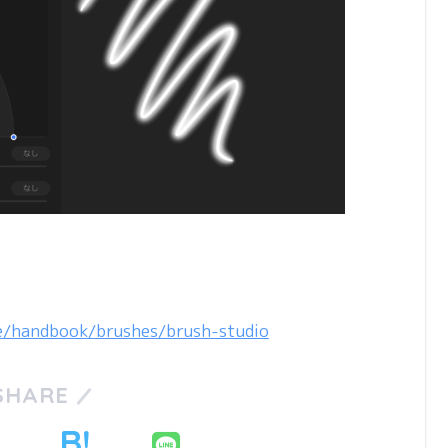
te/handbook/brushes/brush-studio
SHARE