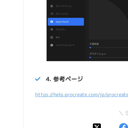
4. 参考ページ
https://help.procreate.com/jp/procrea