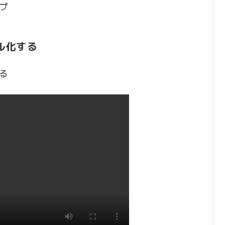
プ
ル化する
る